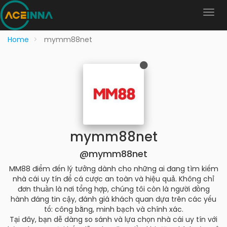
Home
mymm88net
mymm88net
@mymm88net
MM88 điểm đến lý tưởng dành cho những ai đang tìm kiếm
nhà cái uy tín để cá cược an toàn và hiệu quả. Không chỉ
đơn thuần là nơi tổng hợp, chúng tôi còn là người đồng
hành đáng tin cậy, đánh giá khách quan dựa trên các yếu
tố: công bằng, minh bạch và chính xác.
Tại đây, bạn dễ dàng so sánh và lựa chọn nhà cái uy tín với