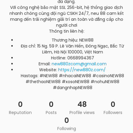
đa dạng.
Với công nghệ bảo mật SSL 256-bit, hệ thống giao dịch
nhanh chóng cùng đội ngũ CSKH 24/7, neu 88 cam kết
mang đến trải nghiệm giải trí an toàn và đẳng cấp cho
người chơi
Thông tin liên hệ:
Thương hiệu: NEW88
Địa chỉ: 15 Ng. 59 P. Lê Văn Hiến, Đông Ngạc, Bắc Từ
Liêm, Hà Nội 100000, Việt Nam
Hotline: 0668994367
Email:
new880zcom@gmail.com
Website:
https://new880z.com/
Hastags: #NEW88 #nhacaiNEW88 #casinoNEW88
#thethaoNEW88 #xosoNEW88 #nohuNEW88
#dangnhapNEW88
0
0
48
0
Reputation
Posts
Profile views
Followers
0
Following