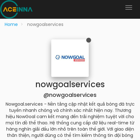
Home
nowgoalservices
nowgoalservices
@nowgoalservices
Nowgoal.services - Nền tảng cập nhật kết quả bóng đá trực
tuyến nhanh chóng và chính xác nhất hiện nay. Thương
hiệu NowGoal cam kết mang đến trải nghiệm tuyệt vời cho
mọi tín đồ thể thao. Hệ thống cung cấp dữ liệu real-time từ
hàng nghìn giải đấu lớn nhỏ trên toàn thế giới. Với giao diện
thân thiện, người dùng có thể tìm kiếm thông tin đội bóng