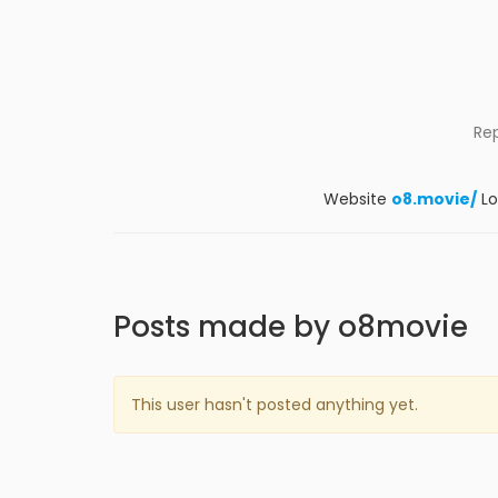
Re
Website
o8.movie/
Lo
Posts made by o8movie
This user hasn't posted anything yet.