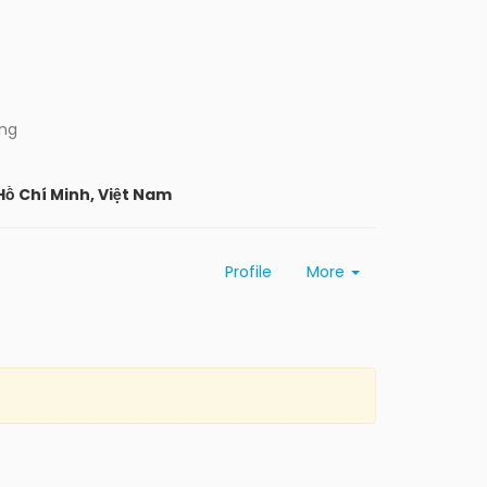
ing
Hồ Chí Minh, Việt Nam
Profile
More