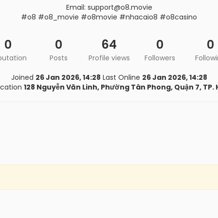
Email: support@o8.movie
#o8 #o8_movie #o8movie #nhacaio8 #o8casino
0
0
64
0
0
putation
Posts
Profile views
Followers
Follow
Joined
26 Jan 2026, 14:28
Last Online
26 Jan 2026, 14:28
cation
128 Nguyễn Văn Linh, Phường Tân Phong, Quận 7, TP. 