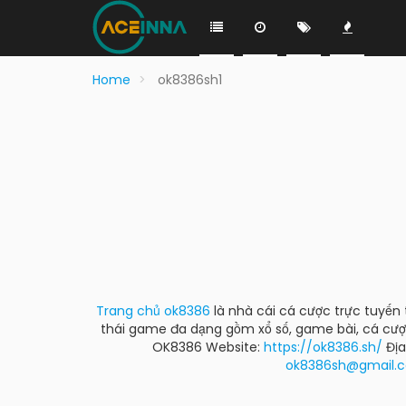
Home
ok8386sh1
Trang chủ ok8386
là nhà cái cá cược trực tuyến 
thái game đa dạng gồm xổ số, game bài, cá cược 
OK8386 Website:
https://ok8386.sh/
Địa
ok8386sh@gmail.