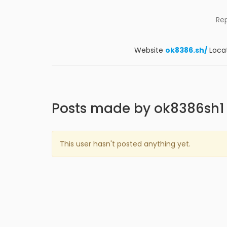
Re
Website
ok8386.sh/
Loca
Posts made by ok8386sh1
This user hasn't posted anything yet.