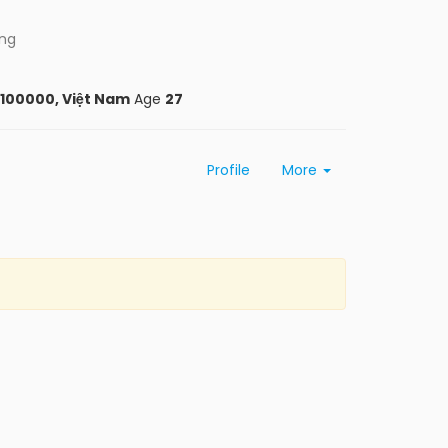
ing
 100000, Việt Nam
Age
27
Profile
More