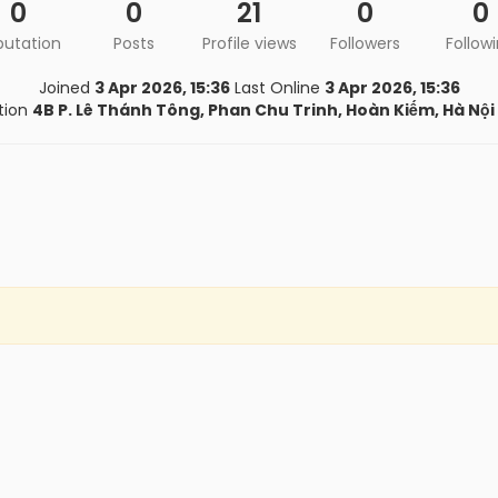
0
0
21
0
0
putation
Posts
Profile views
Followers
Follow
Joined
3 Apr 2026, 15:36
Last Online
3 Apr 2026, 15:36
tion
4B P. Lê Thánh Tông, Phan Chu Trinh, Hoàn Kiếm, Hà Nội