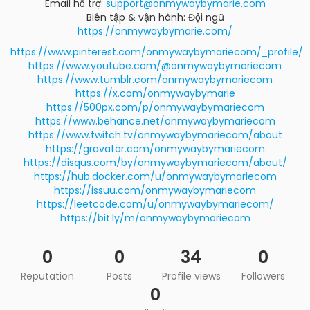
Email hỗ trợ:
support@onmywaybymarie.com
Biên tập & vận hành: Đội ngũ
https://onmywaybymarie.com/
https://www.pinterest.com/onmywaybymariecom/_profile/
https://www.youtube.com/@onmywaybymariecom
https://www.tumblr.com/onmywaybymariecom
https://x.com/onmywaybymarie
https://500px.com/p/onmywaybymariecom
https://www.behance.net/onmywaybymariecom
https://www.twitch.tv/onmywaybymariecom/about
https://gravatar.com/onmywaybymariecom
https://disqus.com/by/onmywaybymariecom/about/
https://hub.docker.com/u/onmywaybymariecom
https://issuu.com/onmywaybymariecom
https://leetcode.com/u/onmywaybymariecom/
https://bit.ly/m/onmywaybymariecom
0
0
34
0
Reputation
Posts
Profile views
Followers
0