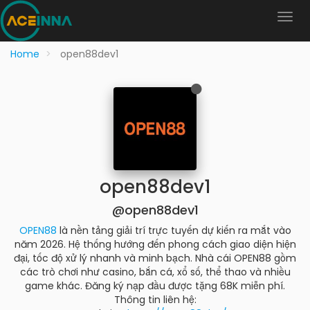
Home
open88dev1
open88dev1
@open88dev1
OPEN88
là nền tảng giải trí trực tuyến dự kiến ra mắt vào
năm 2026. Hệ thống hướng đến phong cách giao diện hiện
đại, tốc độ xử lý nhanh và minh bạch. Nhà cái OPEN88 gồm
các trò chơi như casino, bắn cá, xổ số, thể thao và nhiều
game khác. Đăng ký nạp đầu được tặng 68K miễn phí.
Thông tin liên hệ: