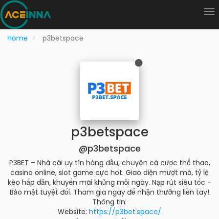
Home
p3betspace
p3betspace
@p3betspace
P3BET – Nhà cái uy tín hàng đầu, chuyên cá cược thể thao,
casino online, slot game cực hot. Giao diện mượt mà, tỷ lệ
kèo hấp dẫn, khuyến mãi khủng mỗi ngày. Nạp rút siêu tốc –
Bảo mật tuyệt đối. Tham gia ngay để nhận thưởng liền tay!
Thông tin:
Website:
https://p3bet.space/