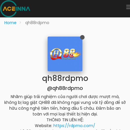
Home
qh88rdpmo
qh88rdpmo
@qh88rdpmo
Nhằm giúp trải nghiệm của người chơi được mượt mà,
không bị lag giật QH88 đã không ngại vung vài tỷ đồng để sở
hữu công nghệ tiên tiến, hàng đầu 5 châu. Đảm bảo an
toàn với mọi loại thiết bị hiện đại.
THÔNG TIN LIÊN HỆ:
Website:
https://rdpmo.com/