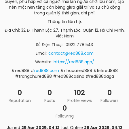
xuyên, phù hợp với cả người mới lẫn người chơi lâu năm, tạo
nên một nền tảng cân bằng giữa giải trí và sự chủ động
trong quản lý thời gian, chi phí.
Thông tin liên hệ:
Địa Chỉ: 32 Đ. Thạnh Lộc 27, Thạnh Lộc, Quận 12, Hồ Chí Minh,
Việt Nam
Số Điện Thoại : 0922 778 543
Email:
contact@red888.com
Website:
https://red888.app/
#red888 #
red888.com
#nhacaired888 #linkred888
#trangchured888 #red888casino #red888daga
0
0
102
0
Reputation
Posts
Profile views
Followers
0
Following
Joined
25 Apr 2025, 04:12
Last Online
25 Apr 2025, 04:12