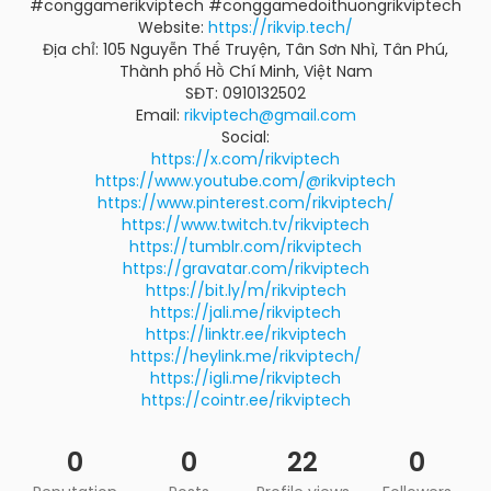
#conggamerikviptech #conggamedoithuongrikviptech
Website:
https://rikvip.tech/
Địa chỉ: 105 Nguyễn Thế Truyện, Tân Sơn Nhì, Tân Phú,
Thành phố Hồ Chí Minh, Việt Nam
SĐT: 0910132502
Email:
rikviptech@gmail.com
Social:
https://x.com/rikviptech
https://www.youtube.com/@rikviptech
https://www.pinterest.com/rikviptech/
https://www.twitch.tv/rikviptech
https://tumblr.com/rikviptech
https://gravatar.com/rikviptech
https://bit.ly/m/rikviptech
https://jali.me/rikviptech
https://linktr.ee/rikviptech
https://heylink.me/rikviptech/
https://igli.me/rikviptech
https://cointr.ee/rikviptech
0
0
22
0