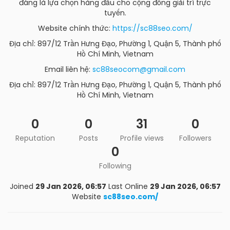
đáng là lựa chọn hàng đầu cho cộng đồng giải trí trực
tuyến.
Website chính thức:
https://sc88seo.com/
Địa chỉ: 897/12 Trần Hưng Đạo, Phường 1, Quận 5, Thành phố
Hồ Chí Minh, Vietnam
Email liên hệ:
sc88seocom@gmail.com
Địa chỉ: 897/12 Trần Hưng Đạo, Phường 1, Quận 5, Thành phố
Hồ Chí Minh, Vietnam
0
0
31
0
Reputation
Posts
Profile views
Followers
0
Following
Joined
29 Jan 2026, 06:57
Last Online
29 Jan 2026, 06:57
Website
sc88seo.com/