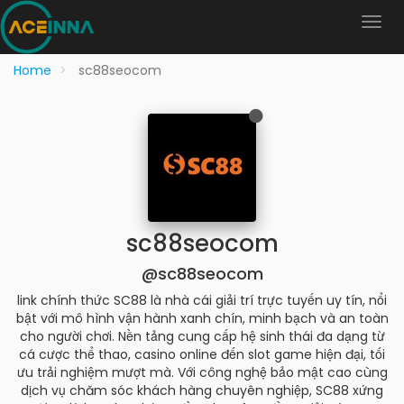
Home
sc88seocom
sc88seocom
@sc88seocom
link chính thức SC88 là nhà cái giải trí trực tuyến uy tín, nổi
bật với mô hình vận hành xanh chín, minh bạch và an toàn
cho người chơi. Nền tảng cung cấp hệ sinh thái đa dạng từ
cá cược thể thao, casino online đến slot game hiện đại, tối
ưu trải nghiệm mượt mà. Với công nghệ bảo mật cao cùng
dịch vụ chăm sóc khách hàng chuyên nghiệp, SC88 xứng