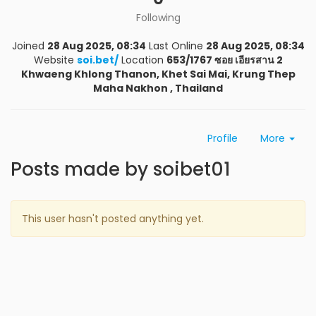
Following
Joined
28 Aug 2025, 08:34
Last Online
28 Aug 2025, 08:34
Website
soi.bet/
Location
653/1767 ซอย เอียรสาน 2
Khwaeng Khlong Thanon, Khet Sai Mai, Krung Thep
Maha Nakhon , Thailand
Profile
More
Posts made by soibet01
This user hasn't posted anything yet.