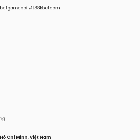
8kbetgamebai #t88kbetcom
ing
Hồ Chí Minh, Việt Nam