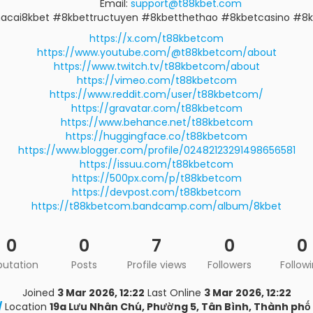
Email:
support@t88kbet.com
hacai8kbet #8kbettructuyen #8kbetthethao #8kbetcasino #
https://x.com/t88kbetcom
https://www.youtube.com/@t88kbetcom/about
https://www.twitch.tv/t88kbetcom/about
https://vimeo.com/t88kbetcom
https://www.reddit.com/user/t88kbetcom/
https://gravatar.com/t88kbetcom
https://www.behance.net/t88kbetcom
https://huggingface.co/t88kbetcom
https://www.blogger.com/profile/02482123291498656581
https://issuu.com/t88kbetcom
https://500px.com/p/t88kbetcom
https://devpost.com/t88kbetcom
https://t88kbetcom.bandcamp.com/album/8kbet
0
0
7
0
0
putation
Posts
Profile views
Followers
Follow
Joined
3 Mar 2026, 12:22
Last Online
3 Mar 2026, 12:22
/
Location
19a Lưu Nhân Chú, Phường 5, Tân Bình, Thành phố 