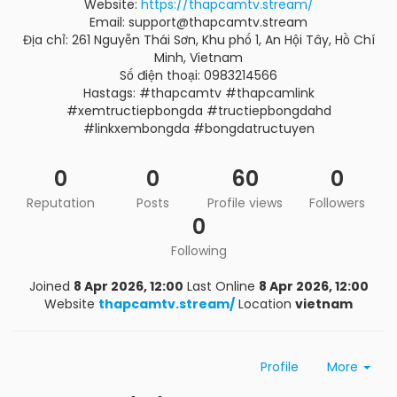
Website:
https://thapcamtv.stream/
Email: support@thapcamtv.stream
Địa chỉ: 261 Nguyễn Thái Sơn, Khu phố 1, An Hội Tây, Hồ Chí
Minh, Vietnam
Số điện thoại: 0983214566
Hastags: #thapcamtv #thapcamlink
#xemtructiepbongda #tructiepbongdahd
#linkxembongda #bongdatructuyen
0
0
60
0
Reputation
Posts
Profile views
Followers
0
Following
Joined
8 Apr 2026, 12:00
Last Online
8 Apr 2026, 12:00
Website
thapcamtv.stream/
Location
vietnam
Profile
More