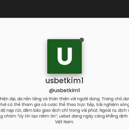
U
usbetkim1
@usbetkim1
ện đại, đa nền tảng và thân thiện với người dùng. Trang chủ đượ
hơi có thể tham gia cá cược thể thao trực tiếp, trải nghiệm sò
 độ nạp rút, đảm bảo giao dịch chỉ trong vài phút. Ngoài ra, dị
ương châm “Uy tín tạo niềm tin”, usbet đang ngày càng khẳng địn
Việt Nam.