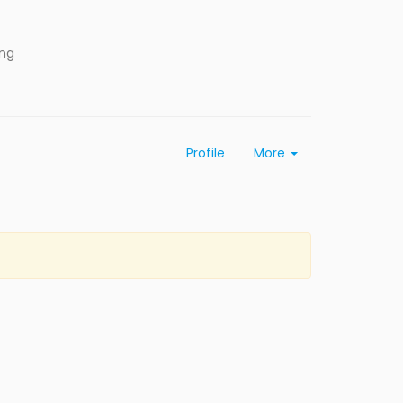
ing
Profile
More