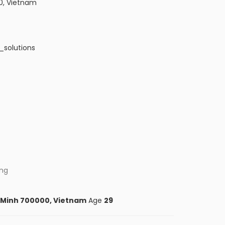
00, Vietnam
_solutions
ing
í Minh 700000, Vietnam
Age
29