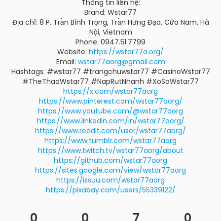
Thông tin liên hệ:
Brand: Wstar77
Địa chỉ: 8 P. Trần Bình Trọng, Trần Hưng Đạo, Cửa Nam, Hà
Nội, Vietnam
Phone: 0947.51.7799
Website:
https://wstar77a.org/
Email:
wstar77aorg@gmail.com
Hashtags: #wstar77 #trangchuwstar77 #CasinoWstar77
#TheThaoWstar77 #NapRutNhanh #XoSoWstar77
https://x.com/wstar77aorg
https://www.pinterest.com/wstar77aorg/
https://www.youtube.com/@wstar77aorg
https://www.linkedin.com/in/wstar77aorg/
https://www.reddit.com/user/wstar77aorg/
https://www.tumblr.com/wstar77aorg
https://www.twitch.tv/wstar77aorg/about
https://github.com/wstar77aorg
https://sites.google.com/view/wstar77aorg
https://issuu.com/wstar77aorg
https://pixabay.com/users/55339122/
0
0
7
0