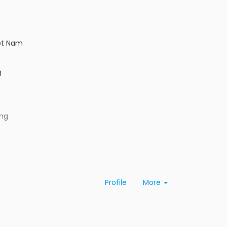
iệt Nam
8
ing
Profile
More