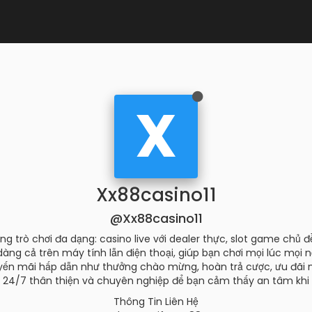
X
Xx88casino11
@Xx88casino11
ng trò chơi đa dạng: casino live với dealer thực, slot game chủ 
ng cả trên máy tính lẫn điện thoại, giúp bạn chơi mọi lúc mọi n
huyến mãi hấp dẫn như thưởng chào mừng, hoàn trả cược, ưu đãi 
 24/7 thân thiện và chuyên nghiệp để bạn cảm thấy an tâm khi 
Thông Tin Liên Hệ