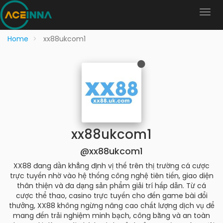
Home
xx88ukcom1
xx88ukcom1
@xx88ukcom1
XX88 đang dần khẳng định vị thế trên thị trường cá cược
trực tuyến nhờ vào hệ thống công nghệ tiên tiến, giao diện
thân thiện và đa dạng sản phẩm giải trí hấp dẫn. Từ cá
cược thể thao, casino trực tuyến cho đến game bài đổi
thưởng, XX88 không ngừng nâng cao chất lượng dịch vụ để
mang đến trải nghiệm minh bạch, công bằng và an toàn