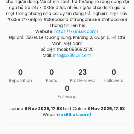
cho người dùng. Với chính sách trả thưởng rõ ràng cùng đội
ngũ hỗ trợ 24/7, XX88 được nhiều người chơi đánh giá là
một trong những nhà cái uy tín đáng trải nghiệm hiện nay.
#xx88 #xx88pro #x88casino #trangchux88 #nhacaix88
Thông tin liên hệ:
Website:
https://xx88.uk.com/
Địa chỉ: 256 Đ. Lê Quang Sung, Phường 2, Quận 6, Hồ Chí
Minh, Việt Nam
Số điện thoại: 0886923126
Mail:
info@xx88.uk.com
0
0
23
0
Reputation
Posts
Profile views
Followers
0
Following
Joined
8 Nov 2025, 17:53
Last Online
8 Nov 2025, 17:53
Website
xx88.uk.com/