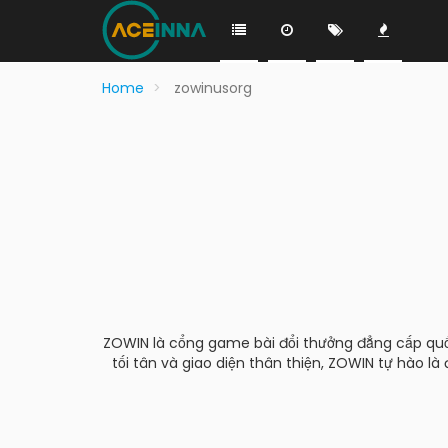
Home
zowinusorg
ZOWIN là cổng game bài đổi thưởng đẳng cấp quốc
tối tân và giao diện thân thiện, ZOWIN tự hào l