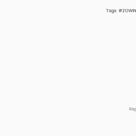
Tags: #ZOWI
Re