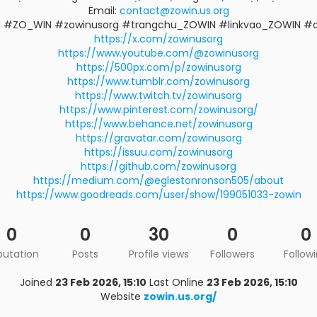
Email:
contact@zowin.us.org
N #ZO_WIN #zowinusorg #trangchu_ZOWIN #linkvao_ZOWIN #
https://x.com/zowinusorg
https://www.youtube.com/@zowinusorg
https://500px.com/p/zowinusorg
https://www.tumblr.com/zowinusorg
https://www.twitch.tv/zowinusorg
https://www.pinterest.com/zowinusorg/
https://www.behance.net/zowinusorg
https://gravatar.com/zowinusorg
https://issuu.com/zowinusorg
https://github.com/zowinusorg
https://medium.com/@eglestonronson505/about
https://www.goodreads.com/user/show/199051033-zowin
0
0
30
0
0
putation
Posts
Profile views
Followers
Follow
Joined
23 Feb 2026, 15:10
Last Online
23 Feb 2026, 15:10
Website
zowin.us.org/