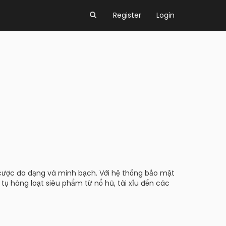
Register
Login
 cược đa dạng và minh bạch. Với hệ thống bảo mật
tụ hàng loạt siêu phẩm từ nổ hũ, tài xỉu đến các