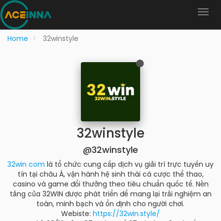
Home
32winstyle
32winstyle
@32winstyle
32win com
là tổ chức cung cấp dịch vụ giải trí trực tuyến uy
tín tại châu Á, vận hành hệ sinh thái cá cược thể thao,
casino và game đổi thưởng theo tiêu chuẩn quốc tế. Nền
tảng của 32WIN được phát triển để mang lại trải nghiệm an
toàn, minh bạch và ổn định cho người chơi.
Webiste:
https://32win.style/