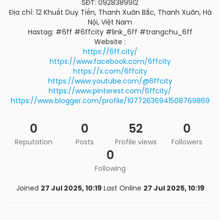
SĐT: 0928389912
Địa chỉ: 12 Khuất Duy Tiến, Thanh Xuân Bắc, Thanh Xuân, Hà
Nội, Việt Nam
Hastag: #6ff #6ffcity #link_6ff #trangchu_6ff
Website :
https://6ff.city/
https://www.facebook.com/6ffcity
https://x.com/6ffcity
https://www.youtube.com/@6ffcity
https://www.pinterest.com/6ffcity/
https://www.blogger.com/profile/10772636941508769869
0
0
52
0
Reputation
Posts
Profile views
Followers
0
Following
Joined
27 Jul 2025, 10:19
Last Online
27 Jul 2025, 10:19