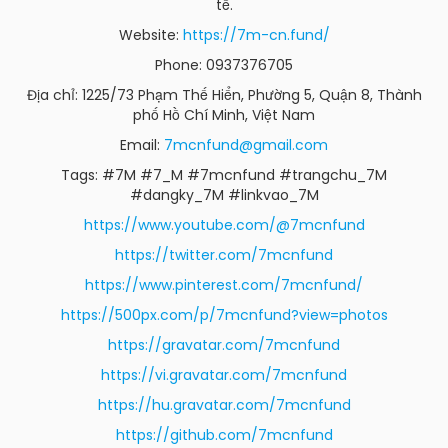
tế.
Website:
https://7m-cn.fund/
Phone: 0937376705
Địa chỉ: 1225/73 Phạm Thế Hiển, Phường 5, Quận 8, Thành
phố Hồ Chí Minh, Việt Nam
Email:
7mcnfund@gmail.com
Tags: #7M #7_M #7mcnfund #trangchu_7M
#dangky_7M #linkvao_7M
https://www.youtube.com/@7mcnfund
https://twitter.com/7mcnfund
https://www.pinterest.com/7mcnfund/
https://500px.com/p/7mcnfund?view=photos
https://gravatar.com/7mcnfund
https://vi.gravatar.com/7mcnfund
https://hu.gravatar.com/7mcnfund
https://github.com/7mcnfund