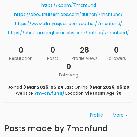
https://x.com/7mcnfund
https://aboutnursernjobs.com/author/7mcnfund/
https://www.allmyusjobs.com/author/7mcnfund/
https://aboutnursinghomejobs.com/author/7mcnfund/
0
0
28
0
Reputation
Posts
Profile views
Followers
0
Following
Joined
8 Mar 2026, 05:24
Last Online
9 Mar 2026, 06:20
Website
7m-cn.fund/
Location
Vietnam
Age
30
Profile
More
Posts made by 7mcnfund