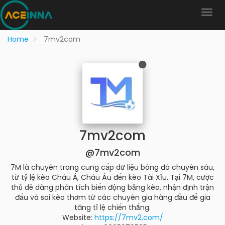
Home
7mv2com
7mv2com
@7mv2com
7M là chuyên trang cung cấp dữ liệu bóng đá chuyên sâu,
từ tỷ lệ kèo Châu Á, Châu Âu đến kèo Tài Xỉu. Tại 7M, cược
thủ dễ dàng phân tích biến động bảng kèo, nhận định trận
đấu và soi kèo thơm từ các chuyên gia hàng đầu để gia
tăng tỉ lệ chiến thắng.
Website:
https://7mv2.com/