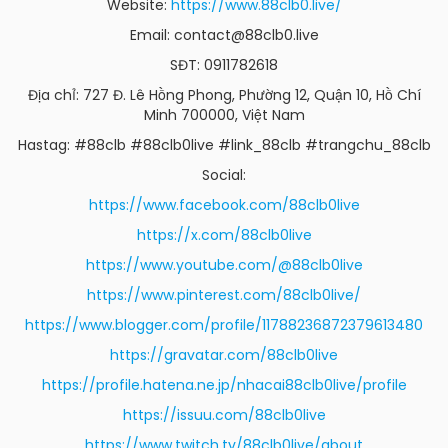
Website:
https://www.88clb0.live/
Email: contact@88clb0.live
SĐT: 0911782618
Địa chỉ: 727 Đ. Lê Hồng Phong, Phường 12, Quận 10, Hồ Chí
Minh 700000, Việt Nam
Hastag: #88clb #88clb0live #link_88clb #trangchu_88clb
Social:
https://www.facebook.com/88clb0live
https://x.com/88clb0live
https://www.youtube.com/@88clb0live
https://www.pinterest.com/88clb0live/
https://www.blogger.com/profile/11788236872379613480
https://gravatar.com/88clb0live
https://profile.hatena.ne.jp/nhacai88clb0live/profile
https://issuu.com/88clb0live
https://www.twitch.tv/88clb0live/about