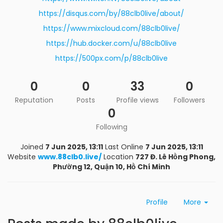
https://disqus.com/by/88clb0live/about/
https://www.mixcloud.com/88clb0live/
https://hub.docker.com/u/88clb0live
https://500px.com/p/88clb0live
0
0
33
0
Reputation
Posts
Profile views
Followers
0
Following
Joined
7 Jun 2025, 13:11
Last Online
7 Jun 2025, 13:11
Website
www.88clb0.live/
Location
727 Đ. Lê Hồng Phong,
Phường 12, Quận 10, Hồ Chí Minh
Profile
More