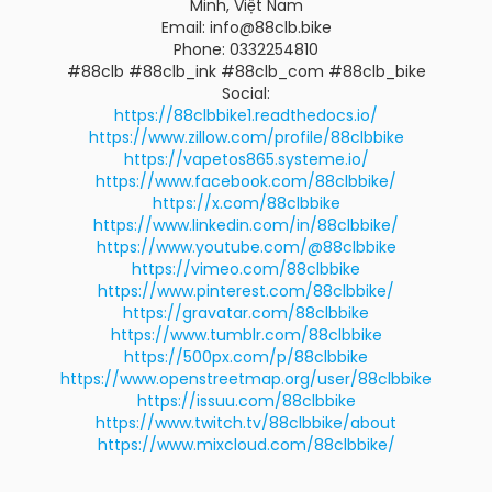
Minh, Việt Nam
Email: info@88clb.bike
Phone: 0332254810
#88clb #88clb_ink #88clb_com #88clb_bike
Social:
https://88clbbike1.readthedocs.io/
https://www.zillow.com/profile/88clbbike
https://vapetos865.systeme.io/
https://www.facebook.com/88clbbike/
https://x.com/88clbbike
https://www.linkedin.com/in/88clbbike/
https://www.youtube.com/@88clbbike
https://vimeo.com/88clbbike
https://www.pinterest.com/88clbbike/
https://gravatar.com/88clbbike
https://www.tumblr.com/88clbbike
https://500px.com/p/88clbbike
https://www.openstreetmap.org/user/88clbbike
https://issuu.com/88clbbike
https://www.twitch.tv/88clbbike/about
https://www.mixcloud.com/88clbbike/