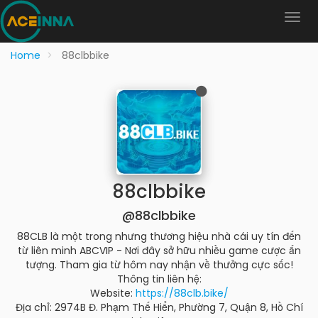
Home
88clbbike
88clbbike
@88clbbike
88CLB là một trong nhưng thương hiệu nhà cái uy tín đến
từ liên minh ABCVIP - Nơi đây sở hữu nhiều game cược ấn
tượng. Tham gia từ hôm nay nhận về thưởng cực sốc!
Thông tin liên hệ:
Website:
https://88clb.bike/
Địa chỉ: 2974B Đ. Phạm Thế Hiển, Phường 7, Quận 8, Hồ Chí