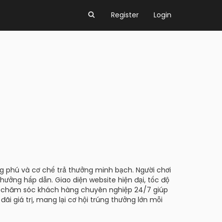
Register
Login
ng phú và cơ chế trả thưởng minh bạch. Người chơi
thưởng hấp dẫn. Giao diện website hiện đại, tốc độ
h vụ chăm sóc khách hàng chuyên nghiệp 24/7 giúp
đãi giá trị, mang lại cơ hội trúng thưởng lớn mỗi