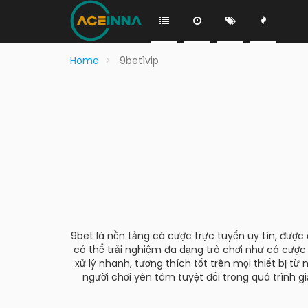
Home
9bet1vip
9bet là nền tảng cá cược trực tuyến uy tín, được
có thể trải nghiệm đa dạng trò chơi như cá cược t
xử lý nhanh, tương thích tốt trên mọi thiết bị 
người chơi yên tâm tuyệt đối trong quá trình giả