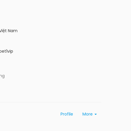
 Việt Nam
et1vip
ing
Profile
More