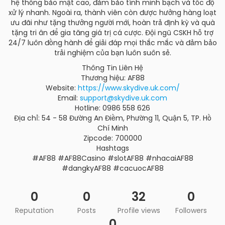
hệ thống bảo mật cao, đảm bảo tính minh bạch và tốc độ
xử lý nhanh. Ngoài ra, thành viên còn được hưởng hàng loạt
ưu đãi như tặng thưởng người mới, hoàn trả định kỳ và quà
tặng tri ân để gia tăng giá trị cá cược. Đội ngũ CSKH hỗ trợ
24/7 luôn đồng hành để giải đáp mọi thắc mắc và đảm bảo
trải nghiệm của bạn luôn suôn sẻ.
Thông Tin Liên Hệ
Thương hiệu: AF88
Website:
https://www.skydive.uk.com/
Email:
support@skydive.uk.com
Hotline: 0986 558 626
Địa chỉ: 54 - 58 Đường An Điềm, Phường 11, Quận 5, TP. Hồ
Chí Minh
Zipcode: 700000
Hashtags
#AF88 #AF88Casino #slotAF88 #nhacaiAF88
#dangkyAF88 #cacuocAF88
0
0
32
0
Reputation
Posts
Profile views
Followers
0