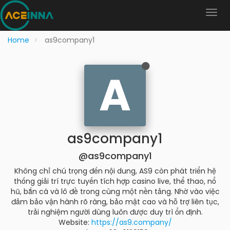
Home
as9company1
A
as9company1
@as9company1
Không chỉ chú trọng đến nội dung, AS9 còn phát triển hệ
thống giải trí trực tuyến tích hợp casino live, thể thao, nổ
hũ, bắn cá và lô đề trong cùng một nền tảng. Nhờ vào việc
đảm bảo vận hành rõ ràng, bảo mật cao và hỗ trợ liên tục,
trải nghiệm người dùng luôn được duy trì ổn định.
Website:
https://as9.company/