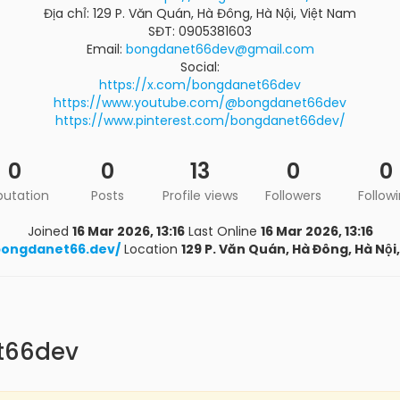
Địa chỉ: 129 P. Văn Quán, Hà Đông, Hà Nội, Việt Nam
SĐT: 0905381603
Email:
bongdanet66dev@gmail.com
Social:
https://x.com/bongdanet66dev
https://www.youtube.com/@bongdanet66dev
https://www.pinterest.com/bongdanet66dev/
0
0
13
0
0
putation
Posts
Profile views
Followers
Follow
Joined
16 Mar 2026, 13:16
Last Online
16 Mar 2026, 13:16
ongdanet66.dev/
Location
129 P. Văn Quán, Hà Đông, Hà Nội
t66dev