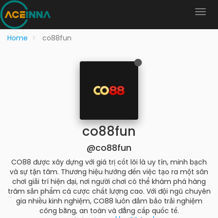
Home
co88fun
co88fun
@co88fun
CO88 được xây dựng với giá trị cốt lõi là uy tín, minh bạch
và sự tận tâm. Thương hiệu hướng đến việc tạo ra một sân
chơi giải trí hiện đại, nơi người chơi có thể khám phá hàng
trăm sản phẩm cá cược chất lượng cao. Với đội ngũ chuyên
gia nhiều kinh nghiệm, CO88 luôn đảm bảo trải nghiệm
công bằng, an toàn và đẳng cấp quốc tế.