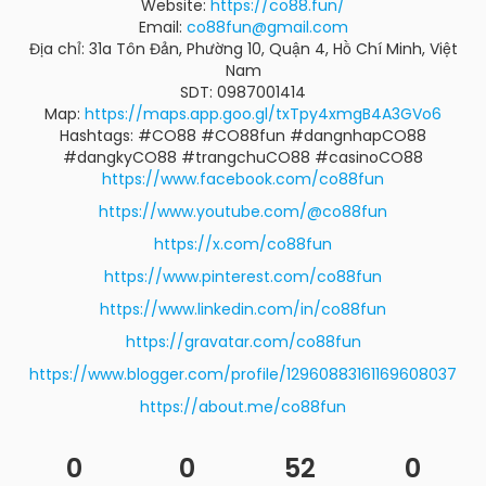
Website:
https://co88.fun/
Email:
co88fun@gmail.com
Địa chỉ: 31a Tôn Đản, Phường 10, Quận 4, Hồ Chí Minh, Việt
Nam
SDT: 0987001414
Map:
https://maps.app.goo.gl/txTpy4xmgB4A3GVo6
Hashtags: #CO88 #CO88fun #dangnhapCO88
#dangkyCO88 #trangchuCO88 #casinoCO88
https://www.facebook.com/co88fun
https://www.youtube.com/@co88fun
https://x.com/co88fun
https://www.pinterest.com/co88fun
https://www.linkedin.com/in/co88fun
https://gravatar.com/co88fun
https://www.blogger.com/profile/12960883161169608037
https://about.me/co88fun
0
0
52
0