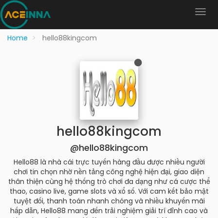
Home
hello88kingcom
hello88kingcom
@hello88kingcom
Hello88 là nhà cái trực tuyến hàng đầu được nhiều người
chơi tin chọn nhờ nền tảng công nghệ hiện đại, giao diện
thân thiện cùng hệ thống trò chơi đa dạng như cá cược thể
thao, casino live, game slots và xổ số. Với cam kết bảo mật
tuyệt đối, thanh toán nhanh chóng và nhiều khuyến mãi
hấp dẫn, Hello88 mang đến trải nghiệm giải trí đỉnh cao và