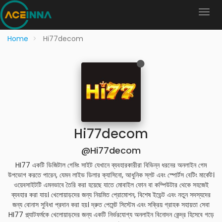
Home
Hi77decom
Hi77decom
@Hi77decom
HI77 একটি ডিজিটাল গেমিং সাইট যেখানে ব্যবহারকারীরা বিভিন্ন ধরনের অনলাইন গেম
উপভোগ করতে পারেন, যেমন লাইভ ডিলার ক্যাসিনো, আধুনিক স্লট এবং স্পোর্টস বেটিং মার্কেট।
ওয়েবসাইটটি এমনভাবে তৈরি করা হয়েছে যাতে মোবাইল ফোন বা কম্পিউটার থেকে সহজেই
ব্যবহার করা যায়। খেলোয়াড়দের জন্য নিয়মিত প্রোমোশন, বিশেষ ইভেন্ট এবং নতুন সদস্যদের
জন্য বোনাস সুবিধা প্রদান করা হয়। দ্রুত পেমেন্ট সিস্টেম এবং সক্রিয় গ্রাহক সহায়তা সেবা
HI77 প্ল্যাটফর্মকে খেলোয়াড়দের জন্য একটি নির্ভরযোগ্য অনলাইন বিনোদন কেন্দ্র হিসেবে গড়ে