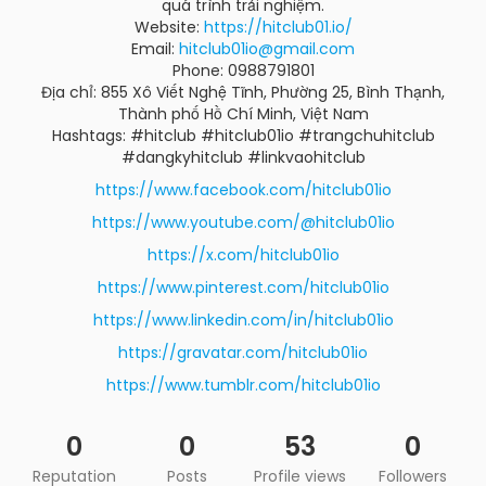
quá trình trải nghiệm.
Website:
https://hitclub01.io/
Email:
hitclub01io@gmail.com
Phone: 0988791801
Địa chỉ: 855 Xô Viết Nghệ Tĩnh, Phường 25, Bình Thạnh,
Thành phố Hồ Chí Minh, Việt Nam
Hashtags: #hitclub #hitclub01io #trangchuhitclub
#dangkyhitclub #linkvaohitclub
https://www.facebook.com/hitclub01io
https://www.youtube.com/@hitclub01io
https://x.com/hitclub01io
https://www.pinterest.com/hitclub01io
https://www.linkedin.com/in/hitclub01io
https://gravatar.com/hitclub01io
https://www.tumblr.com/hitclub01io
0
0
53
0
Reputation
Posts
Profile views
Followers