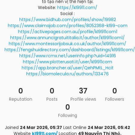
tố tạo nên vị thế hiện tại.
Website:
https://kl9911.com/
Social :
https://www.bidhub.com/profiles/show/19982
https://www.claimajob.com/profiles/8052368-kl99-com
https://activepages.com.au/profile/kl9911com1
https://www.annuncigratuititalia.it/author/kl9911com1/
https://www.montessorijobsuk.co.uk/author/kl9911com/
https://fengshuidirectory.com/dashboard/listings/kl9911com/
https://www.rcmx.net/userinfo.php?uid=14916
https://www.plotterusati.it/user/kl9911com
https://app.brancher.ai/user/QehPMtL_Hcit
https://biomolecula.ru/authors/133476
0
0
37
0
Reputation
Posts
Profile views
Followers
0
Following
Joined
24 Mar 2026, 05:37
Last Online
24 Mar 2026, 05:42
Website
kl9911.com/
Location
49 Nguyễn Thị Nhỏ,