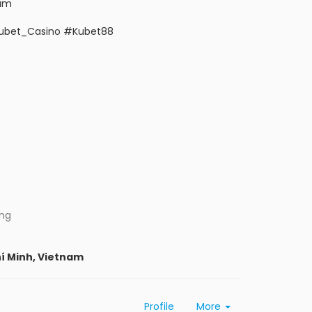
nam
ubet_Casino #Kubet88
ing
hí Minh, Vietnam
Profile
More