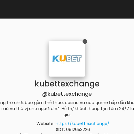
kubettexchange
@kubettexchange
 dạng trò chơi, bao gồm thể thao, casino và các game hấp dẫn khá
 mà và thú vị cho người chơi. Hỗ trợ khách hàng tận tâm 24/7 l
gia.
Website:
https://kubett.exchange/
SDT: 0912653226