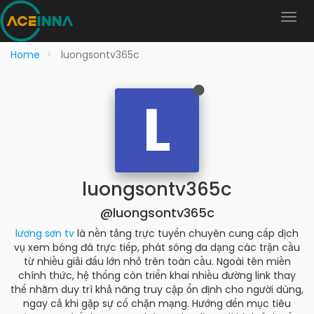
Home
luongsontv365c
L
luongsontv365c
@luongsontv365c
lương sơn tv
là nền tảng trực tuyến chuyên cung cấp dịch
vụ xem bóng đá trực tiếp, phát sóng đa dạng các trận cầu
từ nhiều giải đấu lớn nhỏ trên toàn cầu. Ngoài tên miền
chính thức, hệ thống còn triển khai nhiều đường link thay
thế nhằm duy trì khả năng truy cập ổn định cho người dùng,
ngay cả khi gặp sự cố chặn mạng. Hướng đến mục tiêu