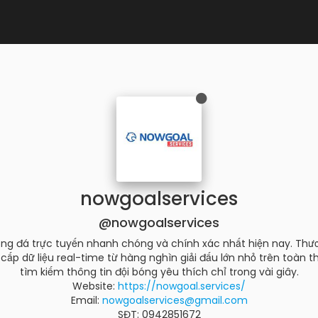
nowgoalservices
@nowgoalservices
bóng đá trực tuyến nhanh chóng và chính xác nhất hiện nay. Th
cấp dữ liệu real-time từ hàng nghìn giải đấu lớn nhỏ trên toàn thế
tìm kiếm thông tin đội bóng yêu thích chỉ trong vài giây.
Website:
https://nowgoal.services/
Email:
nowgoalservices@gmail.com
SĐT: 0942851672