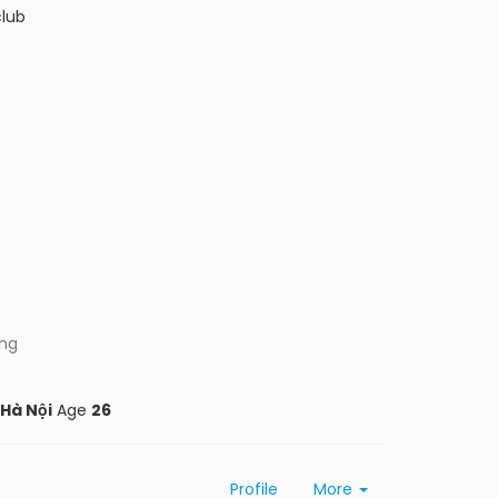
lub
ing
 Hà Nội
Age
26
Profile
More