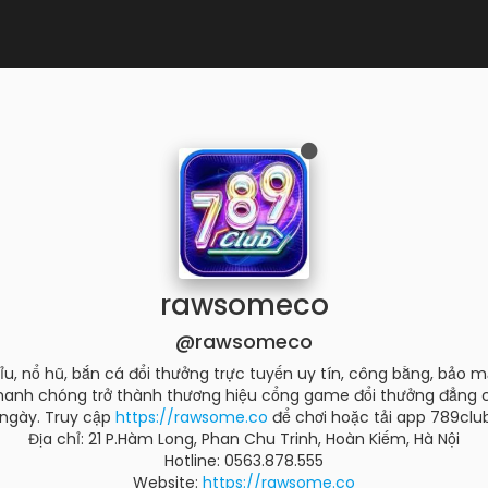
rawsomeco
@rawsomeco
 xỉu, nổ hũ, bắn cá đổi thưởng trực tuyến uy tín, công bằng, bảo 
hanh chóng trở thành thương hiệu cổng game đổi thưởng đẳng cấ
ngày. Truy cập
https://rawsome.co
để chơi hoặc tải app 789clu
Địa chỉ: 21 P.Hàm Long, Phan Chu Trinh, Hoàn Kiếm, Hà Nội
Hotline: 0563.878.555
Website:
https://rawsome.co