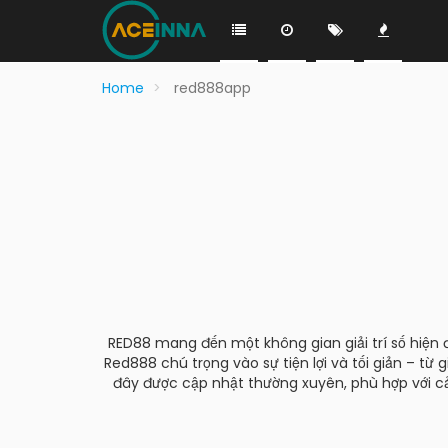
Home
red888app
RED88 mang đến một không gian giải trí số hiện đ
Red888 chú trọng vào sự tiện lợi và tối giản – từ
đây được cập nhật thường xuyên, phù hợp với cả 