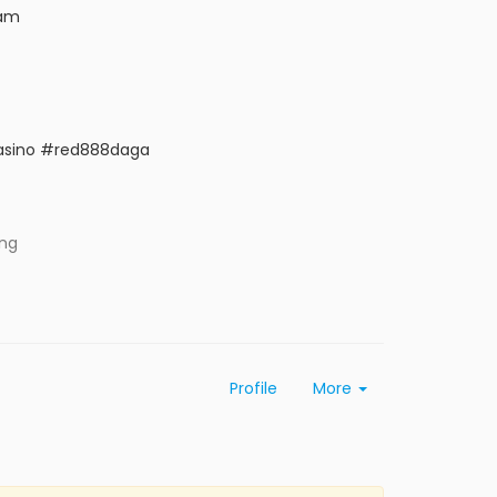
Nam
asino #red888daga
ing
Profile
More