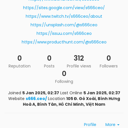
https://sites.google.com/view/s666ceo/
https://www.twitch.tv/s666ceo/about
https://unsplash.com/@s666ceo
https://issuu.com/s666ceo
https://www.producthunt.com/@s666ceo
0
0
312
0
Reputation
Posts
Profile views
Followers
0
Following
Joined
5 Jan 2025, 02:37
Last Online
5 Jan 2025, 02:37
Website
s666.ceo/
Location
105 Đ. Gò Xoài, Bình Hưng
Hoà A, Bình Tân, Hồ Chí Minh, Việt Nam
Profile
More