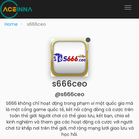
Home
s666ceo
s666ceo
@s666ceo
S666 không chỉ hoạt động trong phạm vi một quốc gia mà
là một cổng game quốc tế, kết nối cộng đồng cá cược trên
toàn thế giới. Người chơi có thể giao lưu, kết bạn, chia sẻ
kinh nghiệm và tham gia các hoạt động cá cược với người
chơi từ khắp nơi trên thế giới, mở rộng mạng lưới giao lưu và
học hỏi.