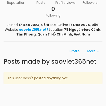
Reputation
Posts
Profile views
Followers
0
Following
Joined
17 Dec 2024, 08:11
Last Online
17 Dec 2024, 08:11
Website
saoviet365.net/
Location
78 Nguyễn Đức Cảnh,
Tân Phong, Quận 7, Hồ Chí Minh, Việt Nam
Profile
More
Posts made by saoviet365net
This user hasn't posted anything yet.