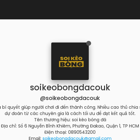
soikeobongdacouk
@soikeobongdacouk
 bí quyết giúp người chơi đi đến thành công. Nhiều cao thủ chia s
dự đoán từ các chuyên gia là cách tối ưu để đạt kết quả tốt.
Tên thương hiệu: soi kèo bóng đá
Địa chỉ: Số 6 Nguyễn Bỉnh Khiêm, Phường Đakao, Quận 1, TP HCM
Điện thoại: 0890543200
Email:
soikeobongdacouk@gmail.com