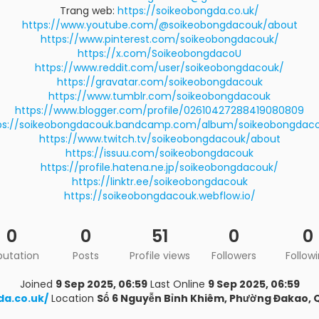
Trang web:
https://soikeobongda.co.uk/
https://www.youtube.com/@soikeobongdacouk/about
https://www.pinterest.com/soikeobongdacouk/
https://x.com/SoikeobongdacoU
https://www.reddit.com/user/soikeobongdacouk/
https://gravatar.com/soikeobongdacouk
https://www.tumblr.com/soikeobongdacouk
https://www.blogger.com/profile/02610427288419080809
ps://soikeobongdacouk.bandcamp.com/album/soikeobongdac
https://www.twitch.tv/soikeobongdacouk/about
https://issuu.com/soikeobongdacouk
https://profile.hatena.ne.jp/soikeobongdacouk/
https://linktr.ee/soikeobongdacouk
https://soikeobongdacouk.webflow.io/
0
0
51
0
0
putation
Posts
Profile views
Followers
Follow
Joined
9 Sep 2025, 06:59
Last Online
9 Sep 2025, 06:59
a.co.uk/
Location
Số 6 Nguyễn Bỉnh Khiêm, Phường Đakao, Q