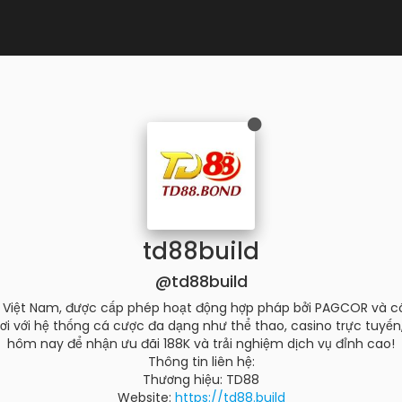
td88build
@td88build
 Việt Nam, được cấp phép hoạt động hợp pháp bởi PAGCOR và có t
ơi với hệ thống cá cược đa dạng như thể thao, casino trực tuyến
hôm nay để nhận ưu đãi 188K và trải nghiệm dịch vụ đỉnh cao!
Thông tin liên hệ:
Thương hiệu: TD88
Website:
https://td88.build