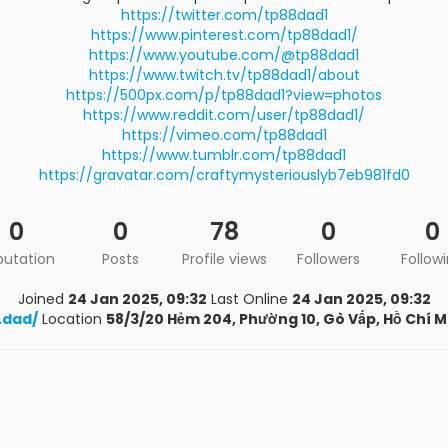
https://twitter.com/tp88dad1
https://www.pinterest.com/tp88dad1/
https://www.youtube.com/@tp88dad1
https://www.twitch.tv/tp88dad1/about
https://500px.com/p/tp88dad1?view=photos
https://www.reddit.com/user/tp88dad1/
https://vimeo.com/tp88dad1
https://www.tumblr.com/tp88dad1
https://gravatar.com/craftymysteriouslyb7eb981fd0
0
0
78
0
0
putation
Posts
Profile views
Followers
Follow
Joined
24 Jan 2025, 09:32
Last Online
24 Jan 2025, 09:32
.dad/
Location
58/3/20 Hẻm 204, Phường 10, Gò Vấp, Hồ Chí M