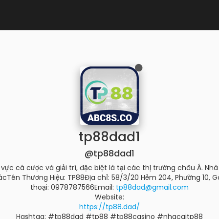
tp88dad1
@tp88dad1
 vực cá cược và giải trí, đặc biệt là tại các thị trường châu Á. 
í khácTên Thương Hiệu: TP88Địa chỉ: 58/3/20 Hẻm 204, Phường 10,
thoại: 0978787566Email:
tp88dad@gmail.com
Website:
https://tp88.dad/
Hashtag: #tp88dad #tp88 #tp88casino #nhacaitp88