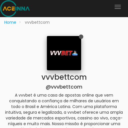
Home
vvvbettcom
vvvbettcom
@vvvbettcom
A vvvbet é uma casa de apostas online que vem
conquistando a confiança de milhares de usuários em
todo o Brasil e América Latina. Com uma plataforma
intuitiva, segura e legalizada, a vvvbet oferece uma ampla
variedade de mercados esportivos, cassino ao vivo, caça-
níqueis e muito mais. Nossa missão é proporcionar uma