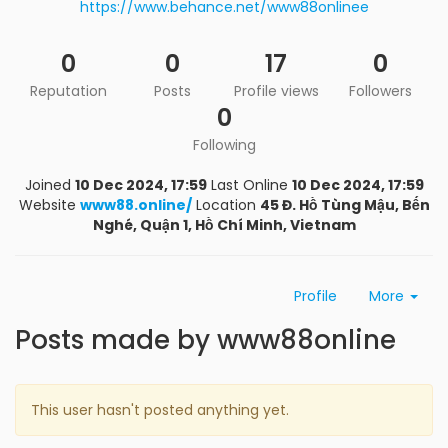
https://www.behance.net/www88onlinee
0
0
17
0
Reputation
Posts
Profile views
Followers
0
Following
Joined
10 Dec 2024, 17:59
Last Online
10 Dec 2024, 17:59
Website
www88.online/
Location
45 Đ. Hồ Tùng Mậu, Bến
Nghé, Quận 1, Hồ Chí Minh, Vietnam
Profile
More
Posts made by www88online
This user hasn't posted anything yet.