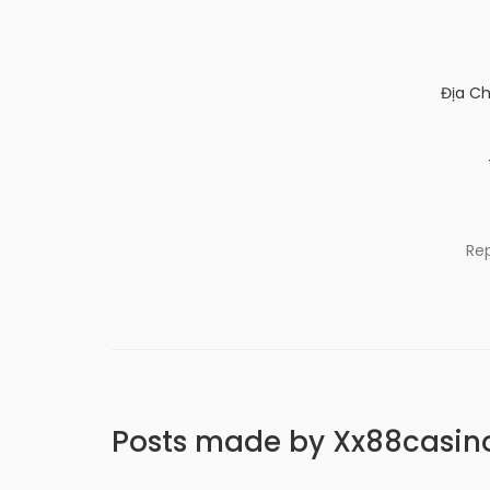
Địa Ch
Re
Posts made by Xx88casin