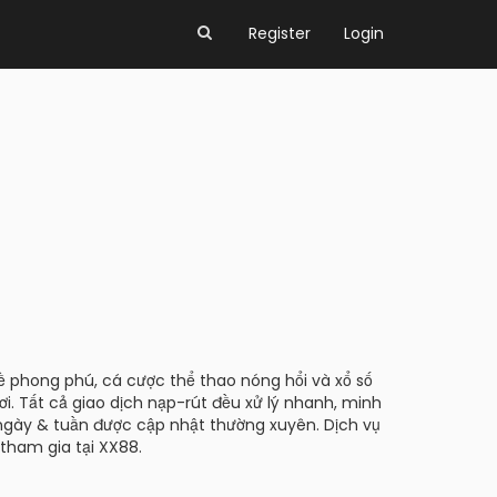
Register
Login
đề phong phú, cá cược thể thao nóng hổi và xổ số
ơi. Tất cả giao dịch nạp-rút đều xử lý nhanh, minh
ngày & tuần được cập nhật thường xuyên. Dịch vụ
tham gia tại XX88.