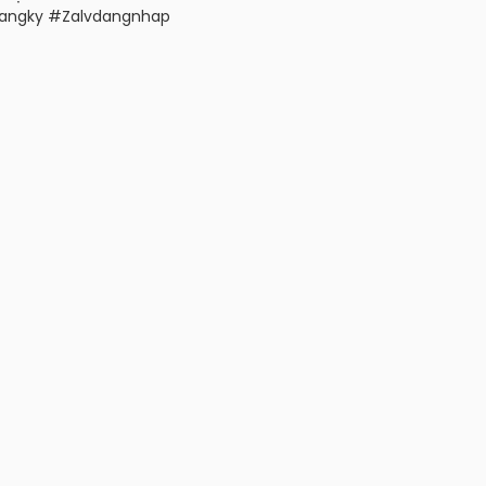
vdangky #Zalvdangnhap