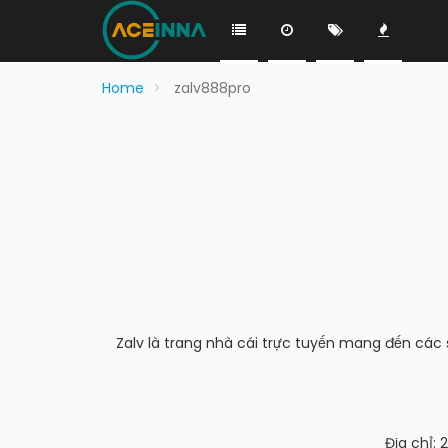
Home
zalv888pro
Zalv là trang nhà cái trực tuyến mang đến các 
Địa chỉ: